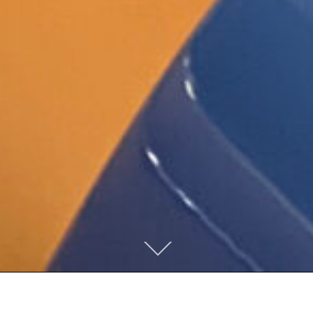
本
文
ま
で