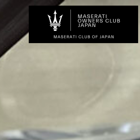
コ
ン
テ
ン
ツ
へ
ス
キ
ッ
プ